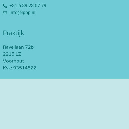
+31 6 39 23 07 79
info@lppp.nl
Praktijk
Ravellaan 72b
2215 LZ
Voorhout
Kvk: 93514522